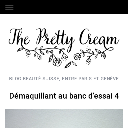
BLOG BEAUTÉ SUISSE, ENTRE PARIS ET GENÈVE
Démaquillant au banc d’essai 4
S
e
a