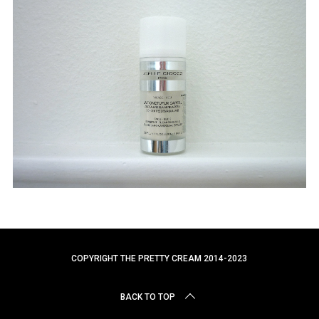
r
c
h
f
o
r
:
COPYRIGHT THE PRETTY CREAM 2014-2023
BACK TO TOP