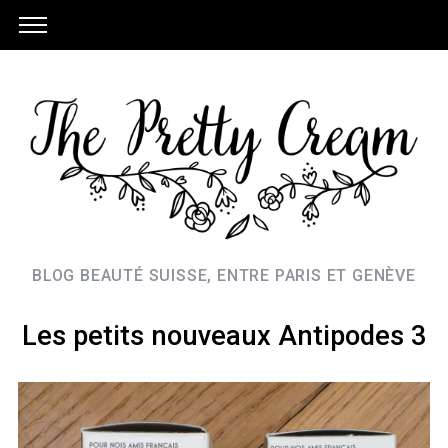
BLOG BEAUTÉ SUISSE, ENTRE PARIS ET GENÈVE
Les petits nouveaux Antipodes 3
S