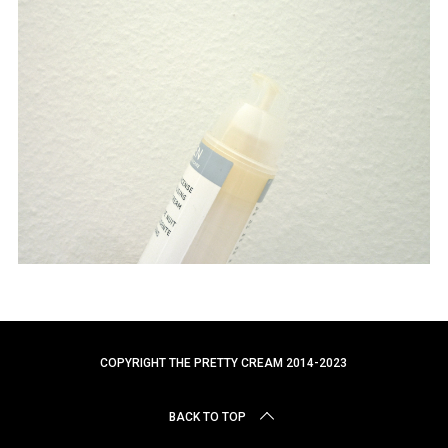
r
c
h
f
o
r
:
COPYRIGHT THE PRETTY CREAM 2014-2023
BACK TO TOP