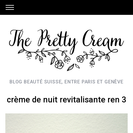
BLOG BEAUTÉ SUISSE, ENTRE PARIS ET GENÈVE
crème de nuit revitalisante ren 3
S
e
a