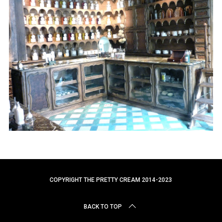
r
c
h
f
o
r
:
COPYRIGHT THE PRETTY CREAM 2014-2023
BACK TO TOP