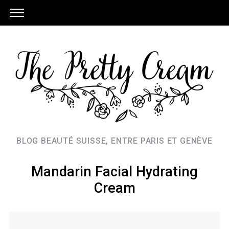
BLOG BEAUTÉ SUISSE, ENTRE PARIS ET GENÈVE
Mandarin Facial Hydrating
Cream
S