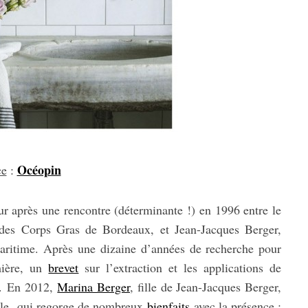
Océopin
ce
:
ur après une rencontre (déterminante !) en 1996 entre le
t des Corps Gras de Bordeaux, et Jean-Jacques Berger,
maritime. Après une dizaine d’années de recherche pour
mière, un
brevet
sur l’extraction et les applications de
é. En 2012,
Marina Berger
, fille de Jean-Jacques Berger,
huile qui regorge de nombreux
bienfaits
avec la présence :