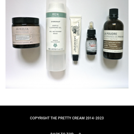
a
r
c
h
f
o
r
:
COPYRIGHT THE PRETTY CREAM 2014-2023