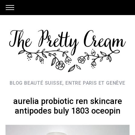
BLOG BEAUTÉ SUISSE, ENTRE PARIS ET GENÈVE
aurelia probiotic ren skincare
antipodes buly 1803 oceopin
S
e