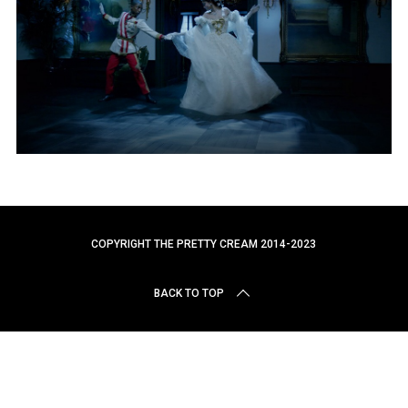
r
c
h
f
o
r
:
COPYRIGHT THE PRETTY CREAM 2014-2023
BACK TO TOP