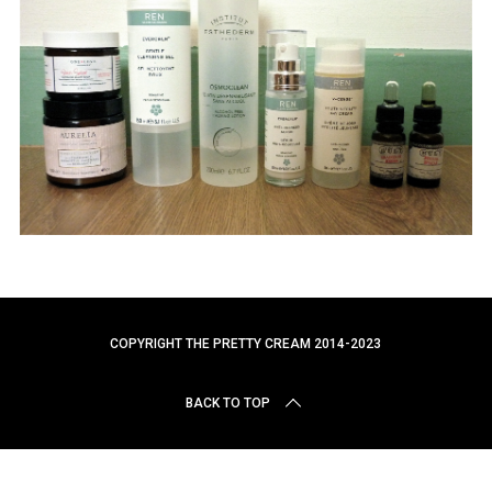
r
c
h
f
o
r
:
COPYRIGHT THE PRETTY CREAM 2014-2023
BACK TO TOP