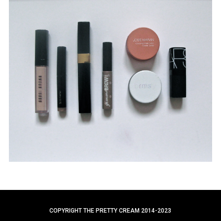
a
r
c
h
f
o
r
:
COPYRIGHT THE PRETTY CREAM 2014-2023