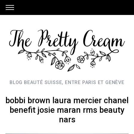
BLOG BEAUTÉ SUISSE, ENTRE PARIS ET GENÈVE
bobbi brown laura mercier chanel
benefit josie maran rms beauty
nars
S
e