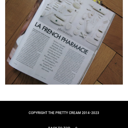
a
r
c
h
f
o
r
:
COPYRIGHT THE PRETTY CREAM 2014-2023