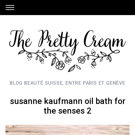
BLOG BEAUTÉ SUISSE, ENTRE PARIS ET GENÈVE
susanne kaufmann oil bath for
the senses 2
S
e