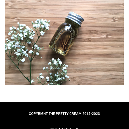
a
r
c
h
f
o
r
:
COPYRIGHT THE PRETTY CREAM 2014-2023