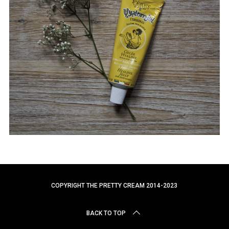
r
c
h
f
o
r
:
COPYRIGHT THE PRETTY CREAM 2014-2023
BACK TO TOP