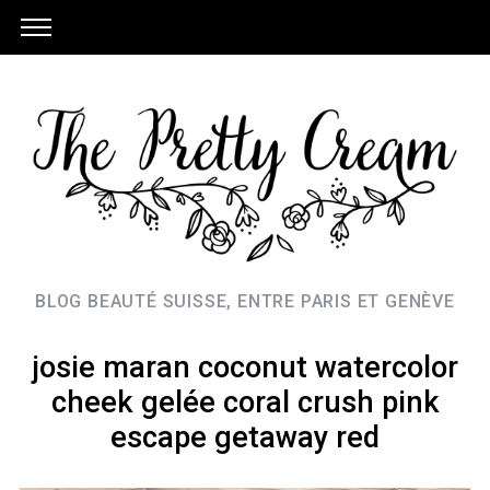
BLOG BEAUTÉ SUISSE, ENTRE PARIS ET GENÈVE
josie maran coconut watercolor
cheek gelée coral crush pink
escape getaway red
S
e