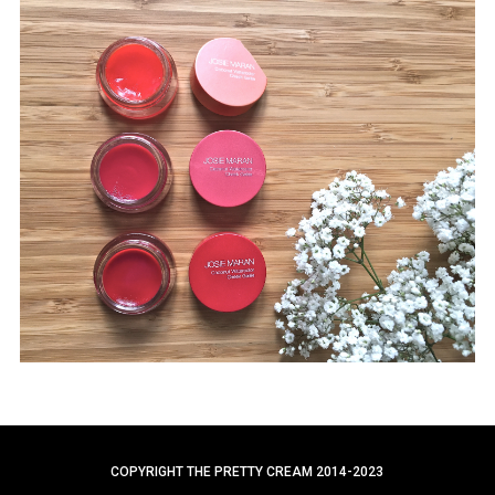
a
r
c
h
f
o
r
:
COPYRIGHT THE PRETTY CREAM 2014-2023