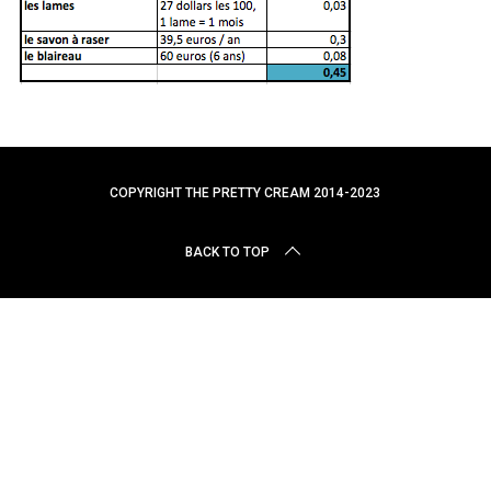
r
c
h
f
o
r
:
COPYRIGHT THE PRETTY CREAM 2014-2023
BACK TO TOP