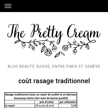
BLOG BEAUTÉ SUISSE, ENTRE PARIS ET GENÈVE
coût rasage traditionnel
S
e
a