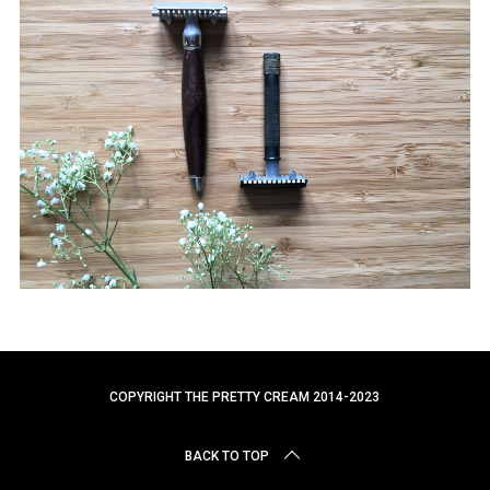
r
c
h
f
o
r
:
COPYRIGHT THE PRETTY CREAM 2014-2023
BACK TO TOP