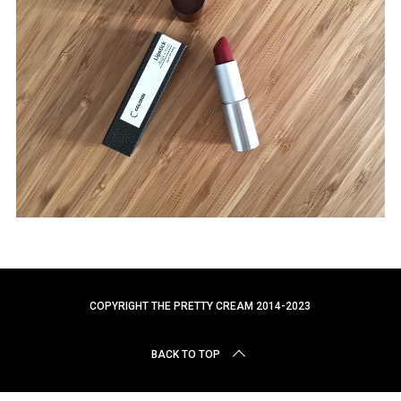
r
c
h
f
o
r
:
COPYRIGHT THE PRETTY CREAM 2014-2023
BACK TO TOP