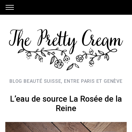
BLOG BEAUTÉ SUISSE, ENTRE PARIS ET GENÈVE
L’eau de source La Rosée de la
Reine
S
e
a