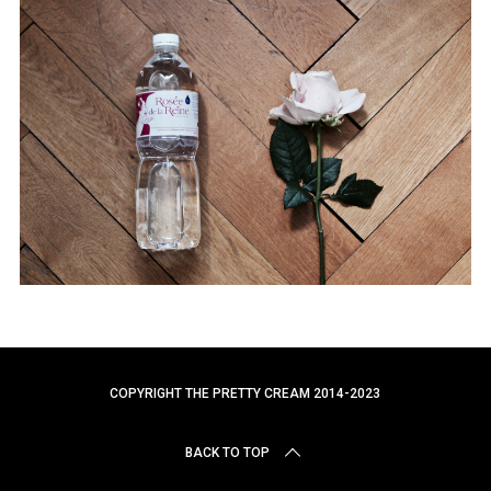
r
c
h
f
o
r
:
COPYRIGHT THE PRETTY CREAM 2014-2023
BACK TO TOP