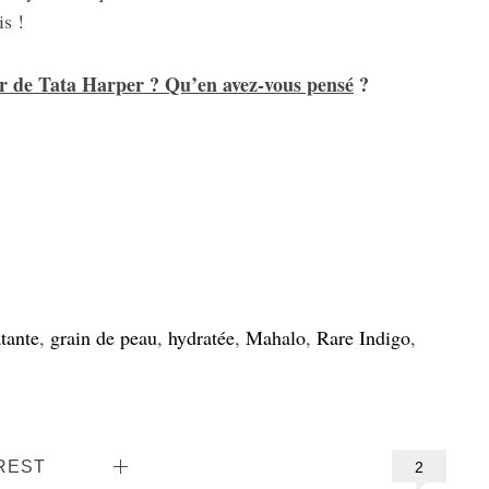
is !
er de Tata Harper ? Qu’en avez-vous pensé
?
atante
,
grain de peau
,
hydratée
,
Mahalo
,
Rare Indigo
,
REST
2