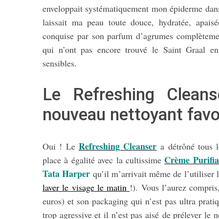
enveloppait systématiquement mon épiderme dans u
laissait ma peau toute douce, hydratée, apaisé
conquise par son parfum d’agrumes complètement
qui n’ont pas encore trouvé le Saint Graal en
S
e
sensibles.
a
r
Le Refreshing Clean
c
h
nouveau nettoyant favo
f
o
r
Refreshing Cleanser
Oui ! Le
a détrôné tous le
:
Crème Purifia
place à égalité avec la cultissime
Tata Harper
qu’il m’arrivait même de l’utiliser l
laver le visage le matin
!). Vous l’aurez compris
euros) et son packaging qui n’est pas ultra prat
trop agressive et il n’est pas aisé de prélever le n