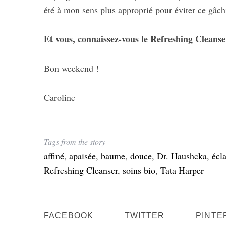
été à mon sens plus approprié pour éviter ce gâch
Et vous, connaissez-vous le Refreshing Cleans
Bon weekend !
Caroline
Tags from the story
affiné
,
apaisée
,
baume
,
douce
,
Dr. Haushcka
,
écl
Refreshing Cleanser
,
soins bio
,
Tata Harper
FACEBOOK
TWITTER
PINTE