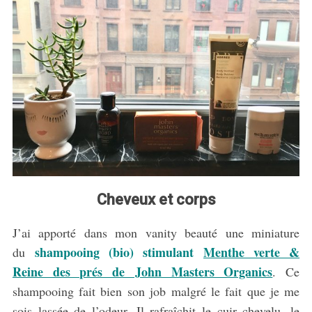
S
e
a
r
c
h
f
o
r
:
Cheveux et corps
J’ai apporté dans mon vanity beauté une miniature
shampooing (bio) stimulant
Menthe verte &
du
Reine des prés de John Masters Organics
. Ce
shampooing fait bien son job malgré le fait que je me
sois lassée de l’odeur. Il rafraîchit le cuir chevelu, le