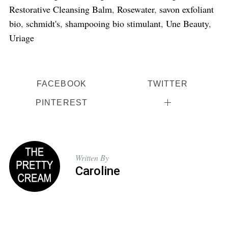
Restorative Cleansing Balm
,
Rosewater
,
savon exfoliant
bio
,
schmidt's
,
shampooing bio stimulant
,
Une Beauty
,
Uriage
FACEBOOK
TWITTER
PINTEREST
Written By
Caroline