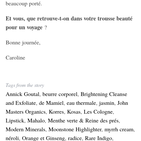
beaucoup porté.
Et vous, que retrouve-t-on dans votre trousse beauté
pour un voyage
?
Bonne journée,
Caroline
Tags from the story
Annick Goutal
,
beurre corporel
,
Brightening Cleanse
and Exfoliate
,
de Mamiel
,
eau thermale
,
jasmin
,
John
Masters Organics
,
Korres
,
Kosas
,
Les Cologne
,
Lipstick
,
Mahalo
,
Menthe verte & Reine des prés
,
Modern Minerals
,
Moonstone Highlighter
,
myrrh cream
,
néroli
,
Orange et Ginseng
,
radice
,
Rare Indigo
,