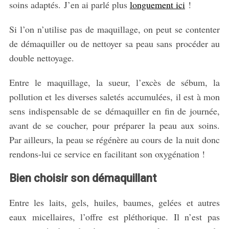
soins adaptés. J’en ai parlé plus
longuement ici
!
Si l’on n’utilise pas de maquillage, on peut se contenter
de démaquiller ou de nettoyer sa peau sans procéder au
double nettoyage.
Entre le maquillage, la sueur, l’excès de sébum, la
pollution et les diverses saletés accumulées, il est à mon
sens indispensable de se démaquiller en fin de journée,
S
avant de se coucher, pour préparer la peau aux soins.
e
Par ailleurs, la peau se régénère au cours de la nuit donc
a
r
rendons-lui ce service en facilitant son oxygénation !
c
h
Bien choisir son démaquillant
f
o
Entre les laits, gels, huiles, baumes, gelées et autres
r
eaux micellaires, l’offre est pléthorique. Il n’est pas
: