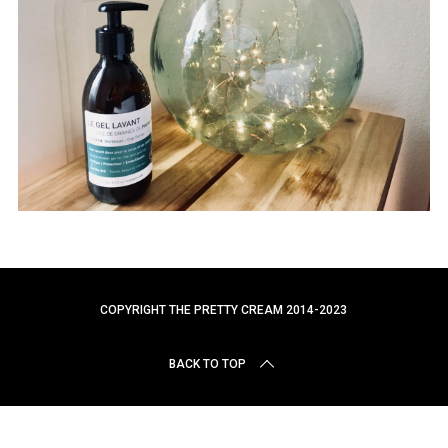
r
c
h
f
o
r
:
COPYRIGHT THE PRETTY CREAM 2014-2023
BACK TO TOP