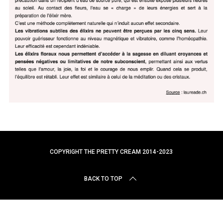
r
c
h
f
o
r
:
COPYRIGHT THE PRETTY CREAM 2014-2023
BACK TO TOP