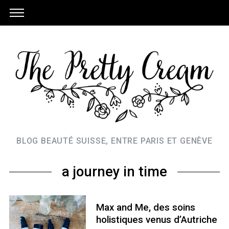
BLOG BEAUTÉ SUISSE, ENTRE PARIS ET GENÈVE
a journey in time
Max and Me, des soins
holistiques venus d’Autriche
S