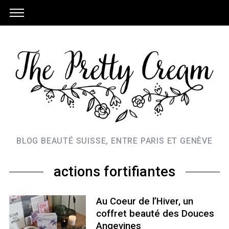
BLOG BEAUTÉ SUISSE, ENTRE PARIS ET GENÈVE
actions fortifiantes
Au Coeur de l’Hiver, un
coffret beauté des Douces
Angevines
S