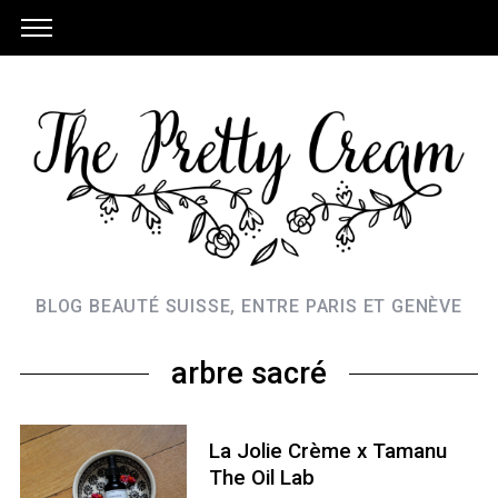
BLOG BEAUTÉ SUISSE, ENTRE PARIS ET GENÈVE
arbre sacré
La Jolie Crème x Tamanu
The Oil Lab
S