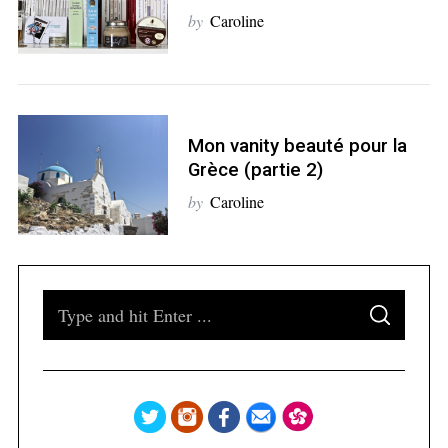
by
Caroline
S
e
a
Mon vanity beauté pour la
r
Grèce (partie 2)
c
h
by
Caroline
f
o
r
:
S
S
e
E
A
a
R
C
H
r
c
h