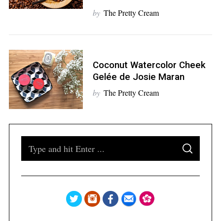
by
The Pretty Cream
S
e
a
Coconut Watercolor Cheek
r
Gelée de Josie Maran
c
h
by
The Pretty Cream
f
o
r
:
S
S
e
E
A
a
R
C
H
r
c
h