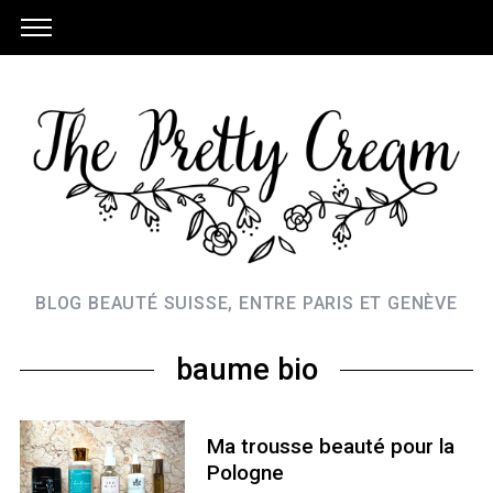
BLOG BEAUTÉ SUISSE, ENTRE PARIS ET GENÈVE
baume bio
Ma trousse beauté pour la
Pologne
S