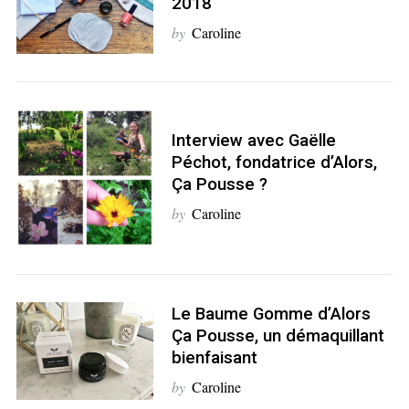
2018
by
Caroline
Interview avec Gaëlle
S
Péchot, fondatrice d’Alors,
e
Ça Pousse ?
a
r
by
Caroline
c
h
f
o
Le Baume Gomme d’Alors
r
Ça Pousse, un démaquillant
:
bienfaisant
by
Caroline