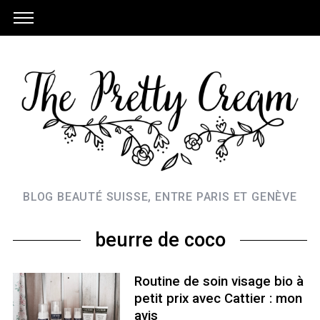
BLOG BEAUTÉ SUISSE, ENTRE PARIS ET GENÈVE
beurre de coco
Routine de soin visage bio à
petit prix avec Cattier : mon
avis
S