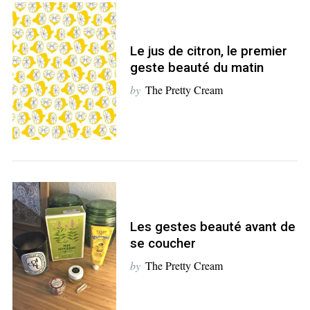
S
e
Le jus de citron, le premier
a
geste beauté du matin
r
by
The Pretty Cream
c
h
f
o
r
:
Les gestes beauté avant de
se coucher
by
The Pretty Cream