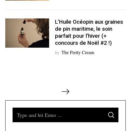
L’Huile Océopin aux graines
de pin maritime, le soin
parfait pour l’hiver (+
concours de Noël #2 !)
by
The Pretty Cream
N
a
v
i
S
S
g
e
E
A
a
a
R
C