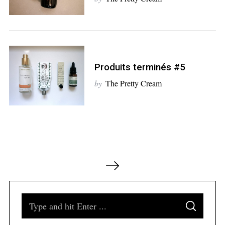
Produits terminés #5
by
The Pretty Cream
N
a
v
i
S
S
g
e
E
A