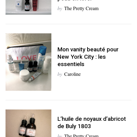
by
The Pretty Cream
S
e
a
r
c
Mon vanity beauté pour
h
f
New York City : les
o
essentiels
r
by
Caroline
:
L’huile de noyaux d’abricot
de Buly 1803
by
The Pretty Cream