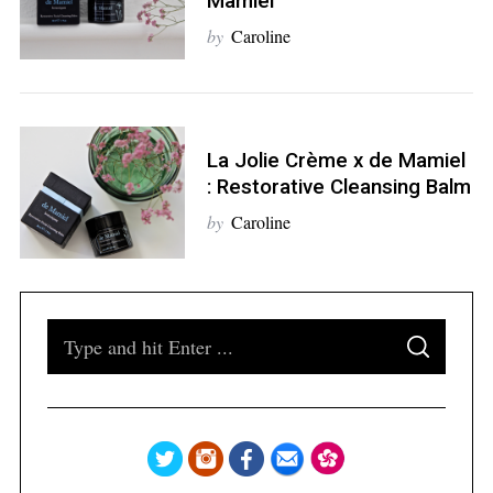
Mamiel
by
Caroline
S
e
a
La Jolie Crème x de Mamiel
r
: Restorative Cleansing Balm
c
h
by
Caroline
f
o
r
:
S
S
e
E
A
a
R
C
H
r
c
h