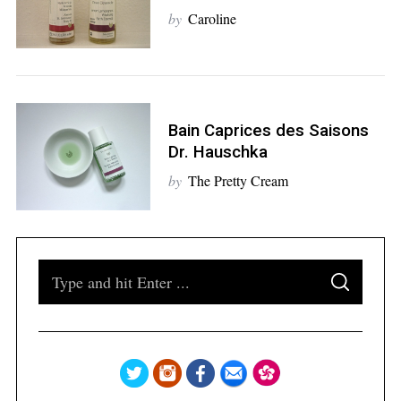
by
Caroline
S
e
a
Bain Caprices des Saisons
r
Dr. Hauschka
c
h
by
The Pretty Cream
f
o
r
:
S
S
e
E
A
a
R
C
H
r
c
h