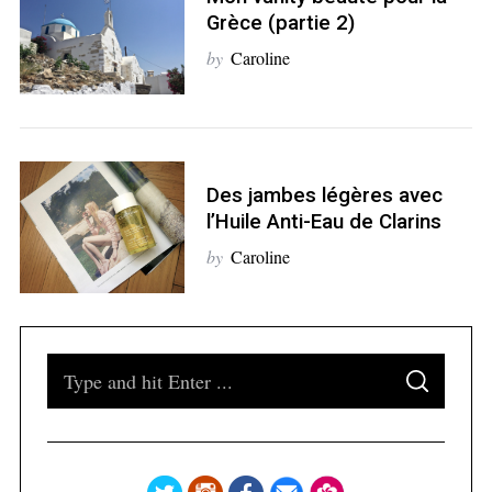
Grèce (partie 2)
by
Caroline
S
e
a
r
Des jambes légères avec
c
l’Huile Anti-Eau de Clarins
h
f
by
Caroline
o
r
:
S
S
e
E
A
a
R
C
H
r
c