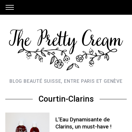
BLOG BEAUTÉ SUISSE, ENTRE PARIS ET GENÈVE
Courtin-Clarins
L’Eau Dynamisante de
Clarins, un must-have !
S