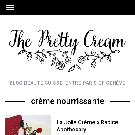
BLOG BEAUTÉ SUISSE, ENTRE PARIS ET GENÈVE
crème nourrissante
La Jolie Crème x Radice
Apothecary
S