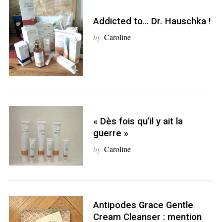
Addicted to… Dr. Hauschka !
by
Caroline
« Dès fois qu’il y ait la
guerre »
by
Caroline
S
e
a
Antipodes Grace Gentle
r
Cream Cleanser : mention