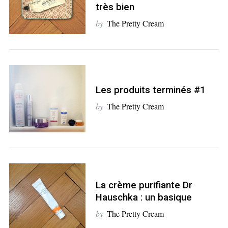
c
très bien
h
by
The Pretty Cream
f
o
r
:
Les produits terminés #1
by
The Pretty Cream
La crème purifiante Dr
Hauschka : un basique
by
The Pretty Cream