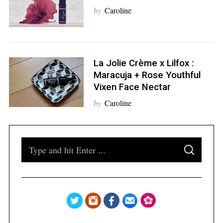
by
Caroline
S
e
a
La Jolie Crème x Lilfox :
r
Maracuja + Rose Youthful
c
Vixen Face Nectar
h
by
Caroline
f
o
r
:
S
S
e
E
A
a
R
C
H
r
c
h