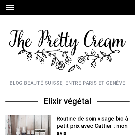
BLOG BEAUTÉ SUISSE, ENTRE PARIS ET GENÈVE
Elixir végétal
Routine de soin visage bio à
petit prix avec Cattier : mon
avis
S