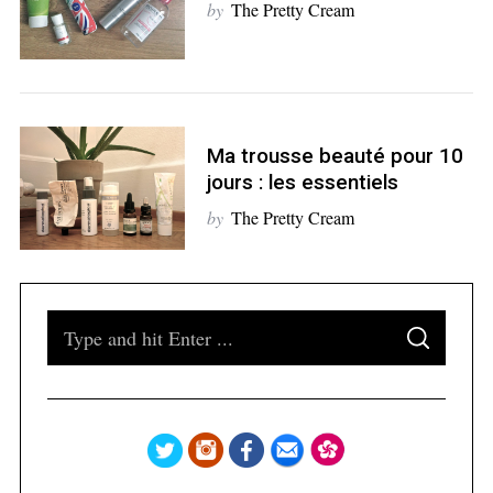
by
The Pretty Cream
S
e
a
Ma trousse beauté pour 10
r
jours : les essentiels
c
h
by
The Pretty Cream
f
o
r
:
S
S
e
E
A
a
R
C
H
r
c
h