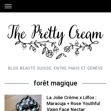
BLOG BEAUTÉ SUISSE, ENTRE PARIS ET GENÈVE
forêt magique
La Jolie Crème x Lilfox :
Maracuja + Rose Youthful
Vixen Face Nectar
S