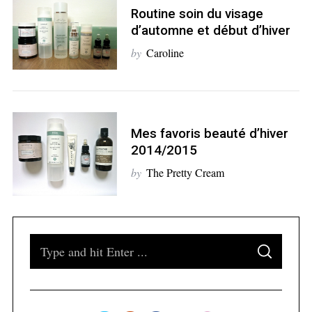
Routine soin du visage
d’automne et début d’hiver
by
Caroline
S
e
a
r
c
Mes favoris beauté d’hiver
h
2014/2015
f
by
The Pretty Cream
o
r
:
S
S
e
E
A
a
R
C
H
r