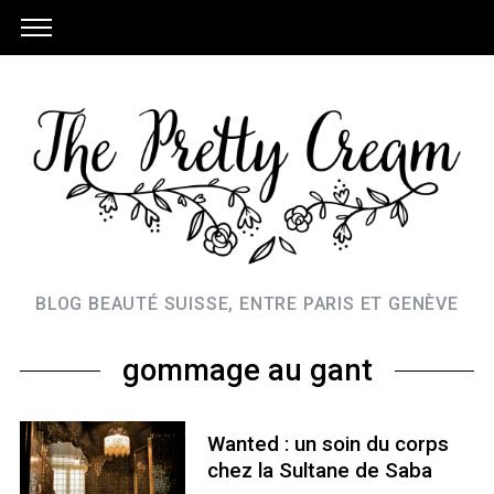
BLOG BEAUTÉ SUISSE, ENTRE PARIS ET GENÈVE
gommage au gant
Wanted : un soin du corps
chez la Sultane de Saba
S