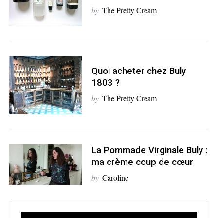
by
The Pretty Cream
S
Quoi acheter chez Buly
e
1803 ?
a
by
The Pretty Cream
r
c
h
f
o
La Pommade Virginale Buly :
r
ma crème coup de cœur
:
by
Caroline