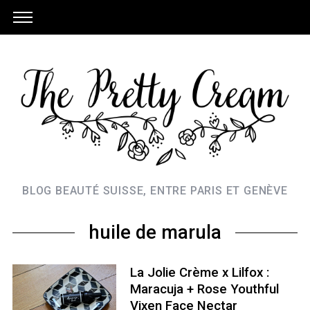
BLOG BEAUTÉ SUISSE, ENTRE PARIS ET GENÈVE
huile de marula
La Jolie Crème x Lilfox :
Maracuja + Rose Youthful
Vixen Face Nectar
S