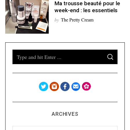
Ma trousse beauté pour le
S
week-end : les essentiels
e
by
The Pretty Cream
a
r
c
h
f
S
o
S
e
r
E
A
:
a
R
C
H
r
c
h
f
o
ARCHIVES
r
:
A