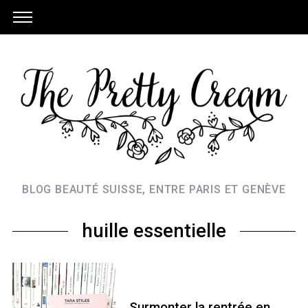
BLOG BEAUTÉ SUISSE, ENTRE PARIS ET GENÈVE
huille essentielle
Surmonter la rentrée en