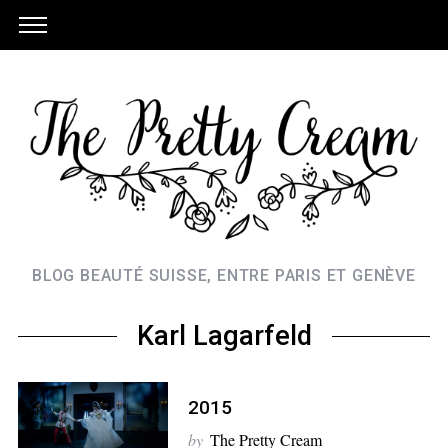
BLOG BEAUTÉ SUISSE, ENTRE PARIS ET GENÈVE
Karl Lagarfeld
2015
S
by
The Pretty Cream